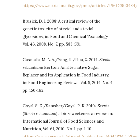
https://www.ncbi.nlm.nih.gov/pmc/articles/PMC2900484
Brusick, D. J. 2008: A critical review of the
genetic toxicity of steviol and steviol
glycosides, in: Food and Chemical Toxicology,
Vol. 46, 2008, No. 7, pp. S83-S91.
Gasmalla, M. A. A./Yang, R./Hua, X. 2014:
Stevia
rebaudiana
Bertoni: An alternative Sugar
Replacer and Its Application in Food Industry,
in: Food Engineering Reviews, Vol. 6, 2014, No. 4,
pp. 150-162.
Goyal, S. K./Samsher/Goyal, R. K. 2010: Stevia
(
Stevia rebaudiana
) a bio-sweetener: a review, in:
International Journal of Food Sciences and
Nutrition, Vol. 61, 2010, No. 1, pp. 1-10.
https://www.researchgate.net/publication/40448347_Ste