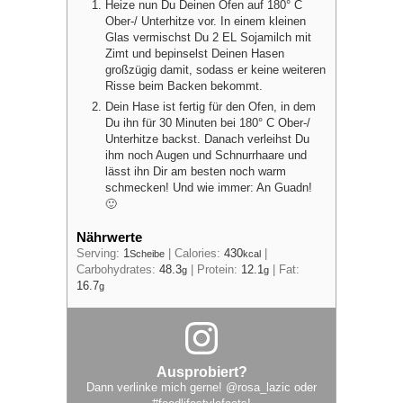
Heize nun Du Deinen Ofen auf 180° C
Ober-/ Unterhitze vor. In einem kleinen
Glas vermischst Du 2 EL Sojamilch mit
Zimt und bepinselst Deinen Hasen
großzügig damit, sodass er keine weiteren
Risse beim Backen bekommt.
Dein Hase ist fertig für den Ofen, in dem
Du ihn für 30 Minuten bei 180° C Ober-/
Unterhitze backst. Danach verleihst Du
ihm noch Augen und Schnurrhaare und
lässt ihn Dir am besten noch warm
schmecken! Und wie immer: An Guadn!
🙂
Nährwerte
Serving:
1
|
Calories:
430
|
Scheibe
kcal
Carbohydrates:
48.3
|
Protein:
12.1
|
Fat:
g
g
16.7
g
Ausprobiert?
Dann verlinke mich gerne!
@rosa_lazic
oder