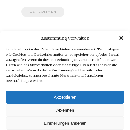
Zustimmung verwalten
BLOG VIA E-MAIL ABONNIEREN
Um dir ein optimales Erlebnis zu bieten, verwenden wir Technologien
Du willst keinen Blogpost verpassen? Dann gib Deine E-Mail-
wie Cookies, um Geräteinformationen zu speichern und/oder darauf
zuzugreifen. Wenn du diesen Technologien zustimmst, können wir
Adresse an, um meinen Blog zu abonnieren und
Daten wie das Surfverhalten oder eindeutige IDs auf dieser Website
Benachrichtigungen über neue Beiträge via E-Mail zu erhalten.
verarbeiten. Wenn du deine Zustimmung nicht erteilst oder
E-
zurückziehst, können bestimmte Merkmale und Funktionen
beeinträchtigt werden.
Mail-
Abonnieren
Adresse
Akzeptieren
Ablehnen
Einstellungen ansehen