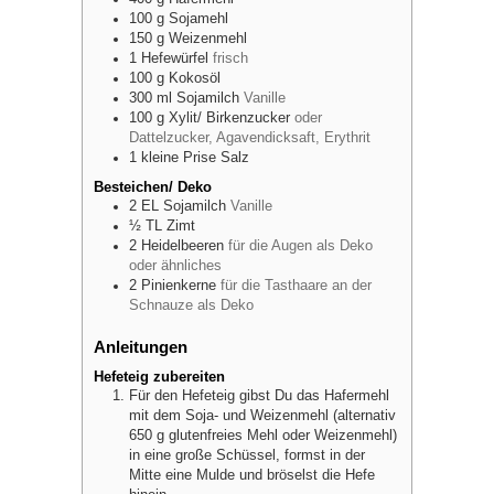
100
g
Sojamehl
150
g
Weizenmehl
1
Hefewürfel
frisch
100
g
Kokosöl
300
ml
Sojamilch
Vanille
100
g
Xylit/ Birkenzucker
oder
Dattelzucker, Agavendicksaft, Erythrit
1
kleine Prise
Salz
Besteichen/ Deko
2
EL
Sojamilch
Vanille
½
TL
Zimt
2
Heidelbeeren
für die Augen als Deko
oder ähnliches
2
Pinienkerne
für die Tasthaare an der
Schnauze als Deko
Anleitungen
Hefeteig zubereiten
Für den Hefeteig gibst Du das Hafermehl
mit dem Soja- und Weizenmehl (alternativ
650 g glutenfreies Mehl oder Weizenmehl)
in eine große Schüssel, formst in der
Mitte eine Mulde und bröselst die Hefe