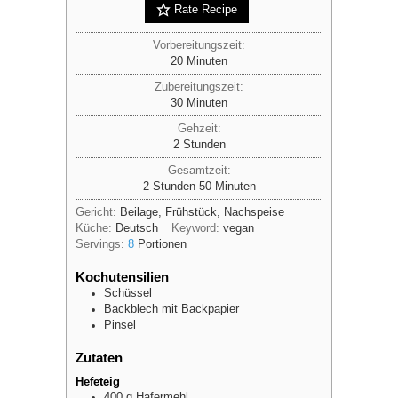
Rate Recipe
Vorbereitungszeit:
Minuten
20
Minuten
Zubereitungszeit:
Minuten
30
Minuten
Gehzeit:
Stunden
2
Stunden
Gesamtzeit:
Stunden
Minuten
2
Stunden
50
Minuten
Gericht:
Beilage, Frühstück, Nachspeise
Küche:
Deutsch
Keyword:
vegan
Servings:
8
Portionen
Kochutensilien
Schüssel
Backblech mit Backpapier
Pinsel
Zutaten
Hefeteig
400
g
Hafermehl