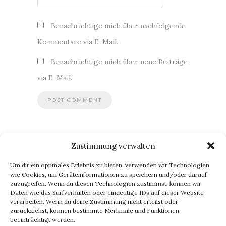
Benachrichtige mich über nachfolgende
Kommentare via E-Mail.
Benachrichtige mich über neue Beiträge
via E-Mail.
Zustimmung verwalten
BLOG VIA E-MAIL ABONNIEREN
Um dir ein optimales Erlebnis zu bieten, verwenden wir Technologien
Du willst keinen Blogpost verpassen? Dann gib Deine E-Mail-
wie Cookies, um Geräteinformationen zu speichern und/oder darauf
zuzugreifen. Wenn du diesen Technologien zustimmst, können wir
Adresse an, um meinen Blog zu abonnieren und
Daten wie das Surfverhalten oder eindeutige IDs auf dieser Website
Benachrichtigungen über neue Beiträge via E-Mail zu erhalten.
verarbeiten. Wenn du deine Zustimmung nicht erteilst oder
E-
zurückziehst, können bestimmte Merkmale und Funktionen
beeinträchtigt werden.
Mail-