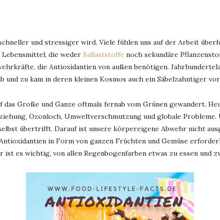
schneller und stressiger wird. Viele fühlen uns auf der Arbeit übe
e Lebensmittel, die weder
Ballaststoffe
noch sekundäre Pflanzenstof
hrkräfte, die Antioxidantien von außen benötigen. Jahrhundertel
und zu kam in deren kleinen Kosmos auch ein Säbelzahntiger vor. 
auf das Große und Ganze oftmals fernab vom Grünen gewandert. He
 Erziehung, Ozonloch, Umweltverschmutzung und globale Probleme.
elbst übertrifft. Darauf ist unsere körpereigene Abwehr nicht ausg
Antioxidantien in Form von ganzen Früchten und Gemüse erforderlic
r ist es wichtig, von allen Regenbogenfarben etwas zu essen und z