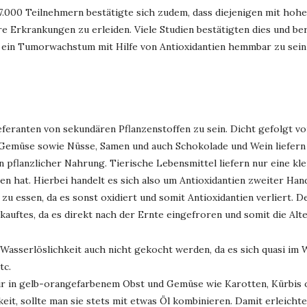
 17.000 Teilnehmern bestätigte sich zudem, dass diejenigen mit h
re Erkrankungen zu erleiden. Viele Studien bestätigten dies und b
in Tumorwachstum mit Hilfe von Antioxidantien hemmbar zu sein
feranten von sekundären Pflanzenstoffen zu sein. Dicht gefolgt v
 Gemüse sowie Nüsse, Samen und auch Schokolade und Wein liefern 
in pflanzlicher Nahrung. Tierische Lebensmittel liefern nur eine k
en hat. Hierbei handelt es sich also um Antioxidantien zweiter Han
zu essen, da es sonst oxidiert und somit Antioxidantien verliert.
kauftes, da es direkt nach der Ernte eingefroren und somit die Alte
Wasserlöslichkeit auch nicht gekocht werden, da es sich quasi im Wa
tc.
wir in gelb-orangefarbenem Obst und Gemüse wie Karotten, Kürbis 
keit, sollte man sie stets mit etwas Öl kombinieren. Damit erleic