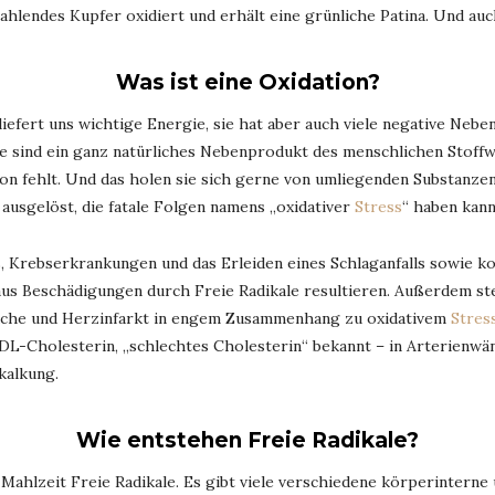
rahlendes Kupfer oxidiert und erhält eine grünliche Patina. Und auc
Was ist eine Oxidation?
efert uns wichtige Energie, sie hat aber auch viele negative Neben
e sind ein ganz natürliches Nebenprodukt des menschlichen Stoffwe
tron fehlt. Und das holen sie sich gerne von umliegenden Substanze
 ausgelöst, die fatale Folgen namens „oxidativer
Stress
“ haben kann
Krebserkrankungen und das Erleiden eines Schlaganfalls sowie k
aus Beschädigungen durch Freie Radikale resultieren. Außerdem s
äche und Herzinfarkt in engem Zusammenhang zu oxidativem
Stres
DL-Cholesterin, „schlechtes Cholesterin“ bekannt – in Arterienwän
kalkung.
Wie entstehen Freie Radikale?
ahlzeit Freie Radikale. Es gibt viele verschiedene körperinterne 