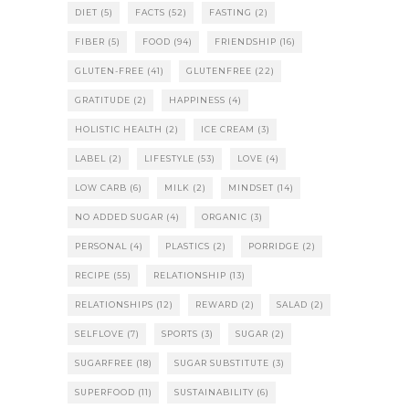
DIET
(5)
FACTS
(52)
FASTING
(2)
FIBER
(5)
FOOD
(94)
FRIENDSHIP
(16)
GLUTEN-FREE
(41)
GLUTENFREE
(22)
GRATITUDE
(2)
HAPPINESS
(4)
HOLISTIC HEALTH
(2)
ICE CREAM
(3)
LABEL
(2)
LIFESTYLE
(53)
LOVE
(4)
LOW CARB
(6)
MILK
(2)
MINDSET
(14)
NO ADDED SUGAR
(4)
ORGANIC
(3)
PERSONAL
(4)
PLASTICS
(2)
PORRIDGE
(2)
RECIPE
(55)
RELATIONSHIP
(13)
RELATIONSHIPS
(12)
REWARD
(2)
SALAD
(2)
SELFLOVE
(7)
SPORTS
(3)
SUGAR
(2)
SUGARFREE
(18)
SUGAR SUBSTITUTE
(3)
SUPERFOOD
(11)
SUSTAINABILITY
(6)