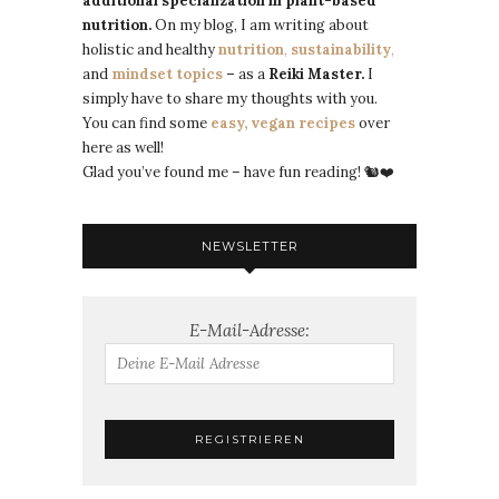
additional specialization in plant-based
nutrition.
On my blog, I am writing about
holistic and healthy
nutrition
,
sustainability
,
and
mindset topics
–
as a
Reiki Master.
I
simply have to share my thoughts with you.
You can find some
easy, vegan recipes
over
here as well!
Glad you’ve found me – have fun reading! 🐿️❤️
NEWSLETTER
E-Mail-Adresse: