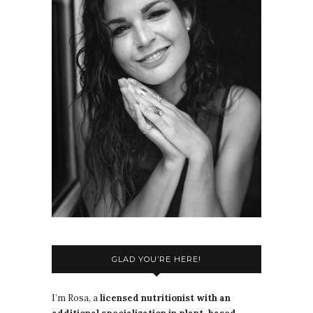
GLAD YOU’RE HERE!
I’m Rosa, a
licensed nutritionist with an