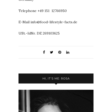
Telephone +49 151 12766950
E-Mail info@food-lifestyle-facts.de
USt.-IdNr. DE 269103625
HI, IT’S ME: ROSA