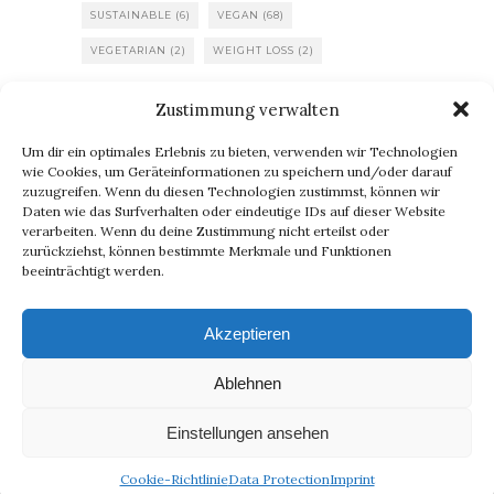
SUSTAINABLE
(6)
VEGAN
(68)
VEGETARIAN
(2)
WEIGHT LOSS
(2)
Zustimmung verwalten
BLOG VIA E-MAIL ABONNIEREN
Um dir ein optimales Erlebnis zu bieten, verwenden wir Technologien
Du willst keinen Blogpost verpassen? Dann gib Deine E-Mail-
wie Cookies, um Geräteinformationen zu speichern und/oder darauf
zuzugreifen. Wenn du diesen Technologien zustimmst, können wir
Adresse an, um meinen Blog zu abonnieren und
Daten wie das Surfverhalten oder eindeutige IDs auf dieser Website
Benachrichtigungen über neue Beiträge via E-Mail zu erhalten.
verarbeiten. Wenn du deine Zustimmung nicht erteilst oder
E-
zurückziehst, können bestimmte Merkmale und Funktionen
beeinträchtigt werden.
Mail-
Abonnieren
Adresse
Akzeptieren
Ablehnen
Einstellungen ansehen
Copyright 2024 – Rosa Lazić
Cookie-Richtlinie
Data Protection
Imprint