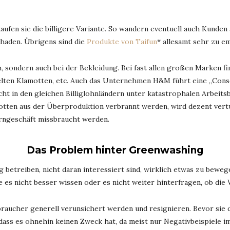
ufen sie die billigere Variante. So wandern eventuell auch Kunden 
Schaden. Übrigens sind die
Produkte von Taifun
* allesamt sehr zu e
h, sondern auch bei der Bekleidung. Bei fast allen großen Marken fi
elten Klamotten, etc. Auch das Unternehmen H&M führt eine „Consci
cht in den gleichen Billiglohnländern unter katastrophalen Arbeit
tten aus der Überproduktion verbrannt werden, wird dezent vertu
rngeschäft missbraucht werden.
Das Problem hinter Greenwashing
betreiben, nicht daran interessiert sind, wirklich etwas zu bewege
 es nicht besser wissen oder es nicht weiter hinterfragen, ob die W
rbraucher generell verunsichert werden und resignieren. Bevor sie
 dass es ohnehin keinen Zweck hat, da meist nur Negativbeispiele im