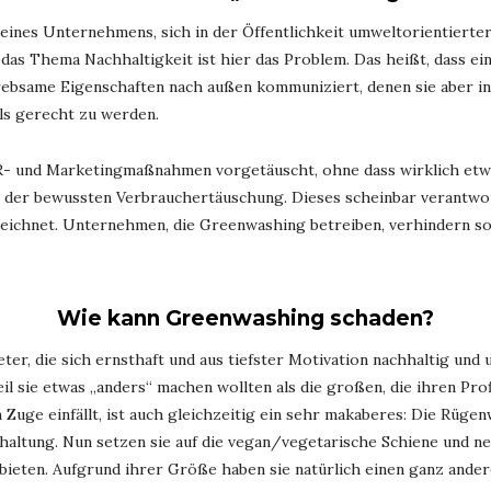
ines Unternehmens, sich in der Öffentlichkeit umweltorientierter da
das Thema Nachhaltigkeit ist hier das Problem. Das heißt, dass ei
bsame Eigenschaften nach außen kommuniziert, denen sie aber in d
als gerecht zu werden.
PR- und Marketingmaßnahmen vorgetäuscht, ohne dass wirklich etwa
 in der bewussten Verbrauchertäuschung. Dieses scheinbar verantw
zeichnet. Unternehmen, die Greenwashing betreiben, verhindern s
Wie kann Greenwashing schaden?
ter, die sich ernsthaft und aus tiefster Motivation nachhaltig un
il sie etwas „anders“ machen wollten als die großen, die ihren Pr
em Zuge einfällt, ist auch gleichzeitig ein sehr makaberes: Die Rüg
erhaltung. Nun setzen sie auf die vegan/vegetarische Schiene und
bieten. Aufgrund ihrer Größe haben sie natürlich einen ganz ande