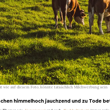
t wie auf diesem Foto, könnte tatsächlich Milchwerbung sein
chen himmelhoch jauchzend und zu Tode be