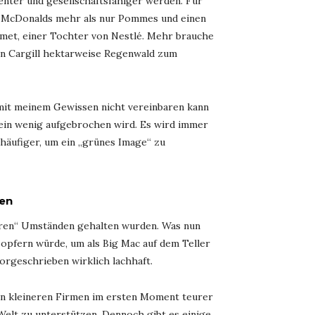
nter und gesellschaftsfähiger werden. Für
ei McDonalds mehr als nur Pommes und einen
rmet, einer Tochter von Nestlé. Mehr brauche
on Cargill hektarweise Regenwald zum
 mit meinem Gewissen nicht vereinbaren kann
 ein wenig aufgebrochen wird. Es wird immer
häufiger, um ein „grünes Image“ zu
len
sseren“ Umständen gehalten wurden. Was nun
en opfern würde, um als Big Mac auf dem Teller
orgeschrieben wirklich lachhaft.
von kleineren Firmen im ersten Moment teurer
e Welt zu unterstützen. Dennoch gibt es einige