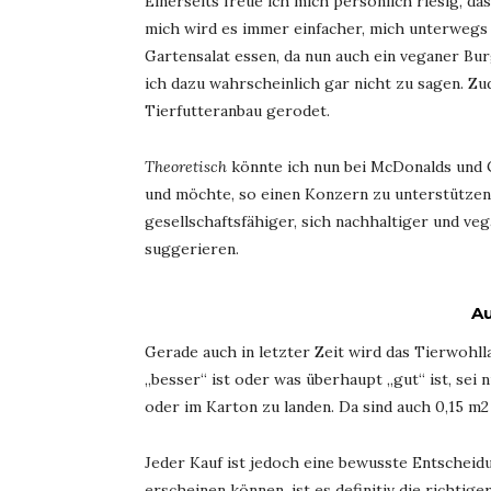
Einerseits freue ich mich persönlich riesig, 
mich wird es immer einfacher, mich unterwegs
Gartensalat essen, da nun auch ein veganer B
ich dazu wahrscheinlich gar nicht zu sagen. Z
Tierfutteranbau gerodet.
Theoretisch
könnte ich nun bei McDonalds und C
und möchte, so einen Konzern zu unterstützen.
gesellschaftsfähiger, sich nachhaltiger und v
suggerieren.
Au
Gerade auch in letzter Zeit wird das Tierwohll
„besser“ ist oder was überhaupt „gut“ ist, sei n
oder im Karton zu landen. Da sind auch 0,15 m2
Jeder Kauf ist jedoch eine bewusste Entscheid
erscheinen können, ist es definitiv die richtig