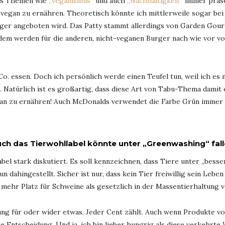
dass Themen wie
„Veganismus“
und auch
„Nachhaltigkeit“
immer präse
 vegan zu ernähren. Theoretisch könnte ich mittlerweile sogar b
urger angeboten wird. Das Patty stammt allerdings von Garden Gou
udem werden für die anderen, nicht-veganen Burger nach wie vor v
o. essen. Doch ich persönlich werde einen Teufel tun, weil ich es
 Natürlich ist es großartig, dass diese Art von Tabu-Thema damit
egan zu ernähren! Auch McDonalds verwendet die Farbe Grün immer 
ch das Tierwohllabel könnte unter „Greenwashing“ fal
abel stark diskutiert. Es soll kennzeichnen, dass Tiere unter „be
un dahingestellt. Sicher ist nur, dass kein Tier freiwillig sein Leb
 mehr Platz für Schweine als gesetzlich in der Massentierhaltung v
ung für oder wider etwas. Jeder Cent zählt. Auch wenn Produkte 
ere Entscheidung. Und ja, ich bin lieber hungrig als diese verkehrt