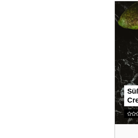
Süß
Cr