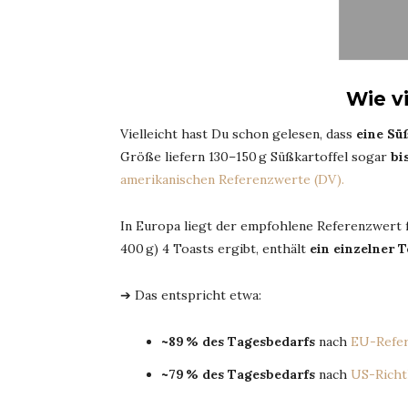
Wie vi
Vielleicht hast Du schon gelesen, dass
eine Sü
Größe liefern 130–150 g Süßkartoffel sogar
bi
amerikanischen Referenzwerte (DV).
In Europa liegt der empfohlene Referenzwert
400 g) 4 Toasts ergibt, enthält
ein einzelner 
➔ Das entspricht etwa:
~89 % des Tagesbedarfs
nach
EU-Refer
~79 % des Tagesbedarfs
nach
US-Richtl