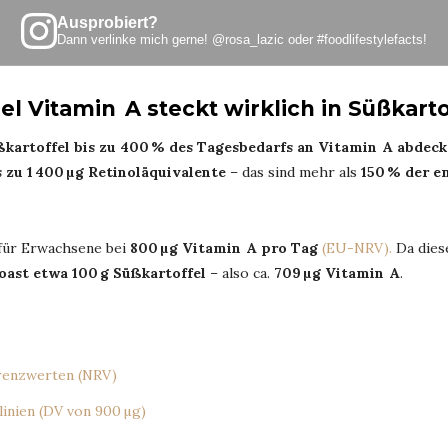
Ausprobiert?
Dann verlinke mich gerne!
@rosa_lazic
oder
#foodlifestylefacts
!
el Vitamin A steckt wirklich in Süßkart
ßkartoffel bis zu 400 % des Tagesbedarfs an Vitamin A abdec
s zu 1 400 µg Retinoläquivalente
– das sind mehr als
150 % der 
 für Erwachsene bei
800 µg Vitamin A pro Tag
(EU-NRV).
Da diese
Toast etwa 100 g Süßkartoffel
– also ca.
709 µg Vitamin A
.
enzwerten (NRV)
inien (DV von 900 µg)