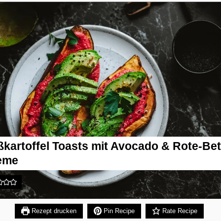
kartoffel Toasts mit Avocado & Rote-Bet
eme
Rezept drucken
Pin Recipe
Rate Recipe