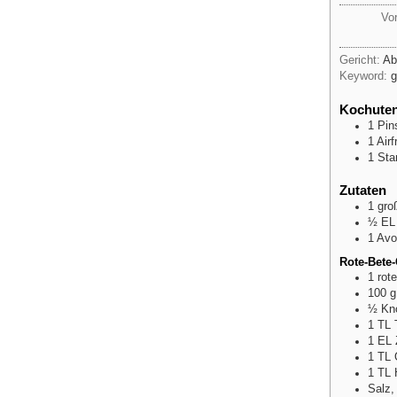
Vor
Gericht:
Ab
Keyword:
g
Kochuten
1 Pin
1 Airf
1 Sta
Zutaten
1
gro
½
EL
1
Avo
Rote-Bete
1
rot
100
g
½
Kn
1
TL
1
EL
1
TL
1
TL
Salz,