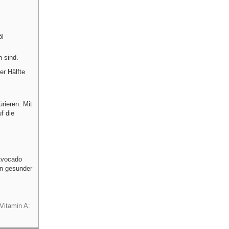
öl
h sind.
r Hälfte
rieren. Mit
f die
Avocado
in gesunder
Vitamin A: