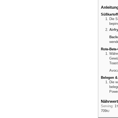
Anleitun
Süßkartoff
Die S
bepin
Airfr
Backo
wende
Rote-Bete
Währe
Gewür
Toast
Avoca
Belegen &
Die w
beleg
Powe
Nährwert
Serving:
1
T
709
IU