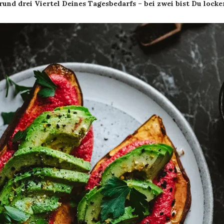
rund drei Viertel Deines Tagesbedarfs – bei zwei bist Du locker