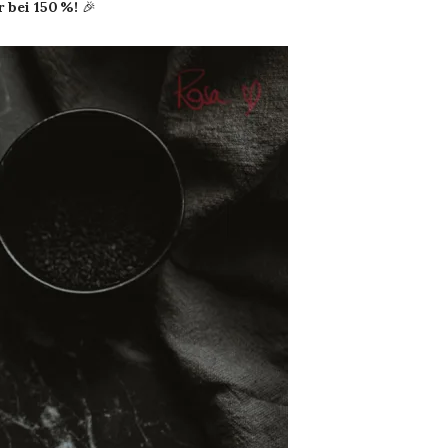
 bei 150 %!
🎉