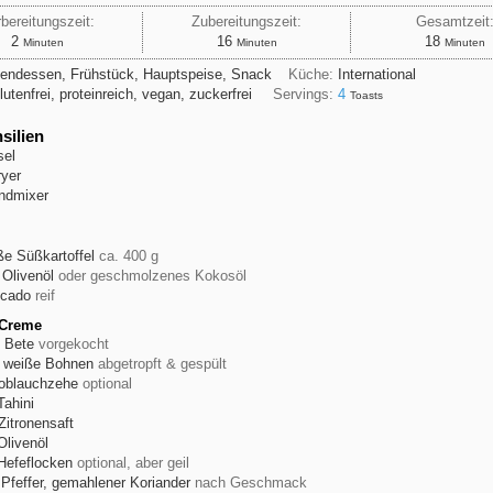
bereitungszeit:
Zubereitungszeit:
Gesamtzeit
Minuten
Minuten
Minuten
2
16
18
Minuten
Minuten
Minuten
endessen, Frühstück, Hauptspeise, Snack
Küche:
International
lutenfrei, proteinreich, vegan, zuckerfrei
Servings:
4
Toasts
silien
sel
ryer
ndmixer
ße
Süßkartoffel
ca. 400 g
Olivenöl
oder geschmolzenes Kokosöl
cado
reif
-Creme
e Bete
vorgekocht
weiße Bohnen
abgetropft & gespült
oblauchzehe
optional
Tahini
Zitronensaft
Olivenöl
Hefeflocken
optional, aber geil
 Pfeffer, gemahlener Koriander
nach Geschmack