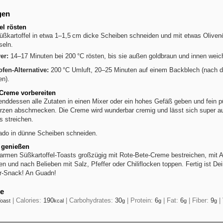
gen
el rösten
üßkartoffel in etwa 1–1,5 cm dicke Scheiben schneiden und mit etwas Oliven
seln.
yer:
14–17 Minuten bei 200 °C rösten, bis sie außen goldbraun und innen weic
fen-Alternative:
200 °C Umluft, 20–25 Minuten auf einem Backblech (nach de
n).
-Creme vorbereiten
nddessen alle Zutaten in einen Mixer oder ein hohes Gefäß geben und fein pü
zen abschmecken. Die Creme wird wunderbar cremig und lässt sich super au
s streichen.
do in dünne Scheiben schneiden.
 genießen
armen Süßkartoffel-Toasts großzügig mit Rote-Bete-Creme bestreichen, mit 
en und nach Belieben mit Salz, Pfeffer oder Chiliflocken toppen. Fertig ist De
r-Snack! An Guadn!
e
|
Calories:
190
|
Carbohydrates:
30
|
Protein:
6
|
Fat:
6
|
Fiber:
9
|
oast
kcal
g
g
g
g