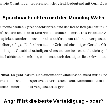
: Die Quantität an Worten ist nicht gleichbedeutend mit Qualität o
Sprachnachrichten und der Monolog-Wahn
 meine stellen. Sprachnachrichten sind das beste Beispiel dafür. 
nfluss, den ich dann in Echtzeit konsumieren muss. Das Problem? Z
auspicken, sondern muss mir alles anhören, um nichts zu verpassen
 übergriffiges Einfordern meiner Zeit und einseitiges Gerede. O
lungen, Gesabbel, ständigen Ähms und am besten noch wichtige In
reimal abhören zu müssen, wenn man nach den eigentlich relevanten
Diktat. Es geht darum, sich aufeinander einzulassen, nicht nur zu 
versucht, dessen Perspektive zu verstehen. Denn Kommunikation is
einbar immer mehr in Vergessenheit gerät.
Angriff ist die beste Verteidigung – oder?