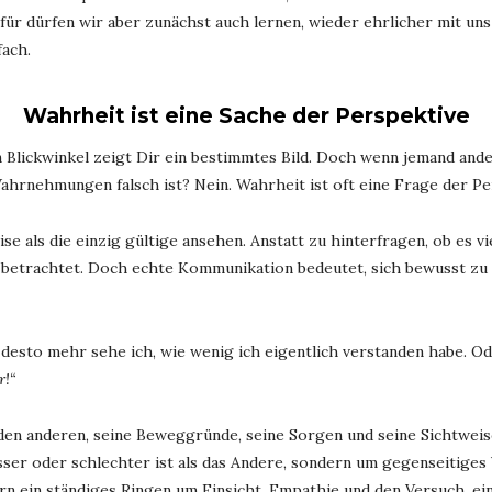
ür dürfen wir aber zunächst auch lernen, wieder ehrlicher mit uns
fach.
Wahrheit ist eine Sache der Perspektive
in Blickwinkel zeigt Dir ein bestimmtes Bild. Doch wenn jemand ande
Wahrnehmungen falsch ist? Nein. Wahrheit ist oft eine Frage der Pe
se als die einzig gültige ansehen. Anstatt zu hinterfragen, ob es vi
betrachtet. Doch echte Kommunikation bedeutet, sich bewusst zu m
 desto mehr sehe ich, wie wenig ich eigentlich verstanden habe. O
r!“
den anderen, seine Beweggründe, seine Sorgen und seine Sichtweis
er oder schlechter ist als das Andere, sondern um gegenseitiges 
n ein ständiges Ringen um Einsicht, Empathie und den Versuch, ein