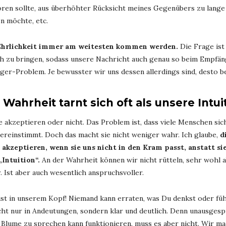
ören sollte, aus überhöhter Rücksicht meines Gegenübers zu lange
en möchte, etc.
t Ehrlichkeit immer am weitesten kommen werden.
Die Frage ist 
sch zu bringen, sodass unsere Nachricht auch genau so beim Empfä
ger-Problem. Je bewusster wir uns dessen allerdings sind, desto 
 Wahrheit tarnt sich oft als unsere Intui
e akzeptieren oder nicht. Das Problem ist, dass viele Menschen sich
reinstimmt. Doch das macht sie nicht weniger wahr. Ich glaube,
d
akzeptieren, wenn sie uns nicht in den Kram passt, anstatt si
Intuition“.
An der Wahrheit können wir nicht rütteln, sehr wohl ab
 Ist aber auch wesentlich anspruchsvoller.
ist in unserem Kopf! Niemand kann erraten, was Du denkst oder füh
icht nur in Andeutungen, sondern klar und deutlich. Denn unausge
Blume zu sprechen kann funktionieren, muss es aber nicht. Wir mac