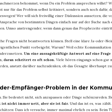
schmerzen bekommst, wenn Du ein Problem ansprechen willst? Weil
 nur für das Problem selbst kritisiert, sondern auch noch dafür, d
swegen! Wer will sich freiwillig einer Diskussion aussetzen, die 
nsprache von bestimmten Dingen einfach nur auf der Suche nach ei
llen. Umso anstrengender, wenn dann genau das Prophezeite eintrit
ache Fragen nicht beantworten können. Stell eine klare Ja-oder-N
igentlichen Punkt vorbeigeht. Warum? Weil echte Kommunikation e
nanderzusetzen.
Um eine aussagekräftige Antwort auf eine Frage 
, daran scheitert es oft schon.
Viele hören eingangs schon gar nic
erden, anstatt darüber nachzudenken, ob das Gesagte überhaupt z
nder-Empfänger-Problem
in der Kommu
. Sie bedeutet nicht, sich anzupassen oder Dinge schönzureden. Si
 ist nicht immer nett, aber sie ist fair.
Und das ist es, was zählt.
hätzen: Dass ich versuche, immer maximal ehrlich zu sein. Beim T